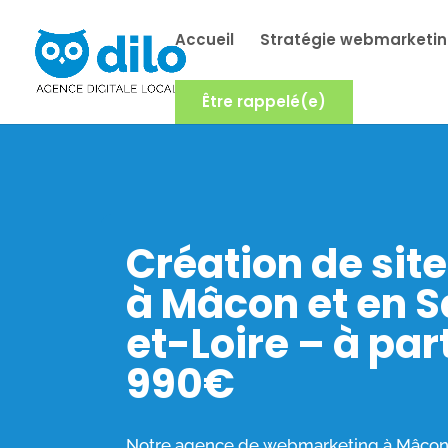
Accueil
Stratégie webmarketi
Être rappelé(e)
Création de site
à Mâcon et en 
et-Loire – à par
990€
Notre agence de webmarketing à Mâcon