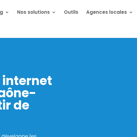
ng
Nos solutions
Outils
Agences locales
 internet
Saône-
tir de
 développe les