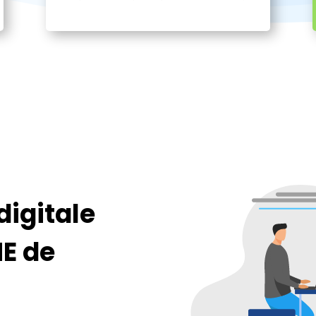
igitale
ME de