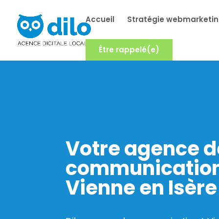
Accueil
Stratégie webmarketi
Être rappelé(e)
Votre agence d
communicatio
Vienne en Isère