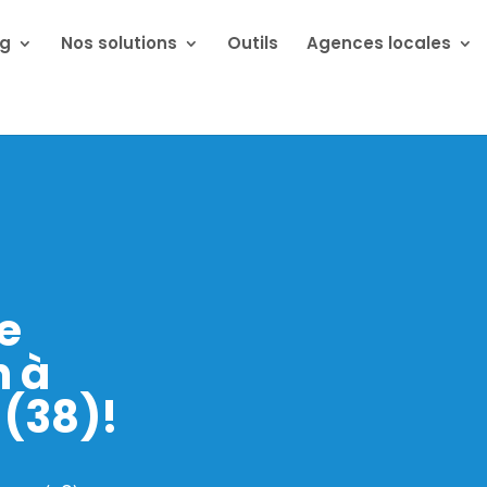
ng
Nos solutions
Outils
Agences locales
e
n
à
 (38)!