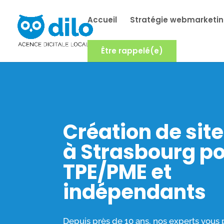
Accueil
Stratégie webmarketi
Être rappelé(e)
Création de site
à Strasbourg po
TPE/PME et
indépendants
Depuis près de 10 ans, nos experts vous