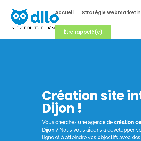
Accueil
Stratégie webmarketi
Être rappelé(e)
Création site i
Dijon !
Vous cherchez une agence de
création de
Dijon
?
Nous vous aidons à développer vo
ligne et à atteindre vos objectifs avec des