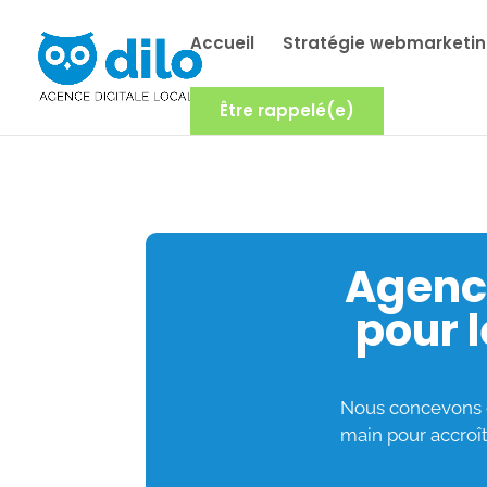
Accueil
Stratégie webmarketi
Être rappelé(e)
Agence
pour 
Nous concevons de
main pour accroîtr