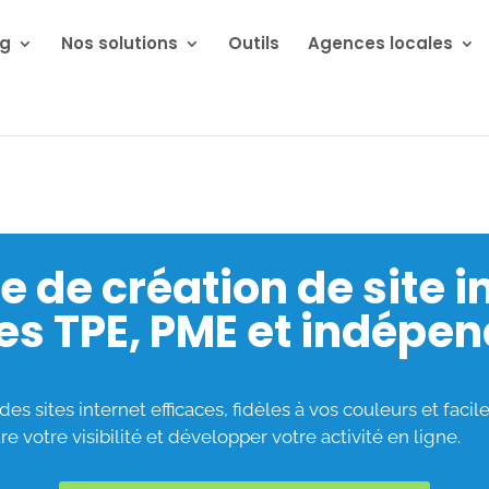
ng
Nos solutions
Outils
Agences locales
 de création de site i
les TPE, PME et indépe
s sites internet efficaces, fidèles à vos couleurs et facil
e votre visibilité et développer votre activité en ligne.