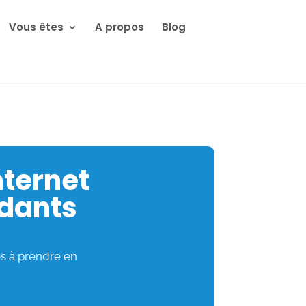
Vous êtes
A propos
Blog
nternet
ndants
es à prendre en