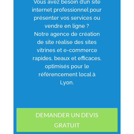
Vous avez besoin d’un site
internet professionnel pour
présenter vos services ou
vendre en ligne ?
Notre agence de création
de site réalise des sites
vitrines et e-commerce
rapides, beaux et efficaces,
optimisés pour le
référencement local à
Lyon.
DEMANDER UN DEVIS
GRATUIT