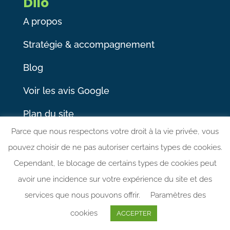
Dilo
A propos
Stratégie & accompagnement
Blog
Voir les avis Google
Plan du site
Parce que nous respectons votre droit à la vie privée, vous
Mentions légales
pouvez choisir de ne pas autoriser certains types de cookies.
Cependant, le blocage de certains types de cookies peut
avoir une incidence sur votre expérience du site et des
Nos services
services que nous pouvons offrir.
Paramètres des
Création de site vitrine
cookies
ACCEPTER